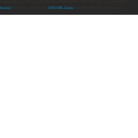
Copyright © 2026 Autoservice-Ketzscher. Alle Rechte vorbehalten.
ist freie, unter der
veröffentlichte Software.
Joomla!
GNU/GPL-Lizenz