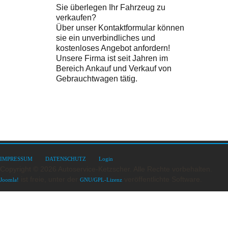
Sie überlegen Ihr Fahrzeug zu
verkaufen?
Über unser Kontaktformular können
sie ein unverbindliches und
kostenloses Angebot anfordern!
Unsere Firma ist seit Jahren im
Bereich Ankauf und Verkauf von
Gebrauchtwagen tätig.
IMPRESSUM
DATENSCHUTZ
Login
Copyright © 2026 Autoservice-Ketzscher. Alle Rechte vorbehalten.
ist freie, unter der
veröffentlichte Software.
Joomla!
GNU/GPL-Lizenz